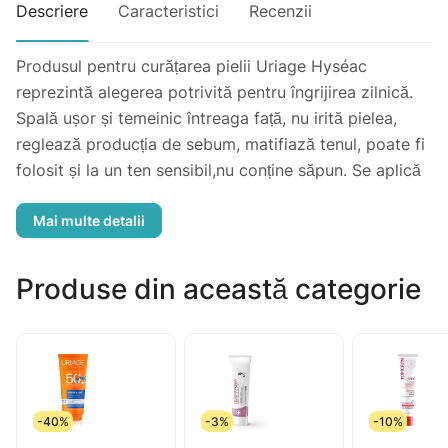
Descriere
Caracteristici
Recenzii
Produsul pentru curățarea pielii Uriage Hyséac
reprezintă alegerea potrivită pentru îngrijirea zilnică.
Spală ușor și temeinic întreaga față, nu irită pielea,
reglează producția de sebum, matifiază tenul, poate fi
folosit și la un ten sensibil,nu conține săpun. Se aplică
dimineața și/sau seara, pe fața umezită și se
spumează.
Produse din această categorie
-40%
-3%
-10%