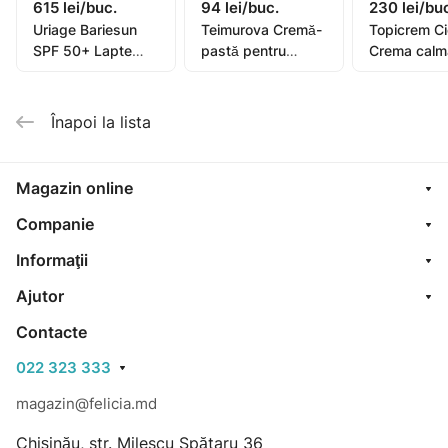
615 lei/buc.
94 lei/buc.
230 lei/bu
Uriage Bariesun
Teimurova Cremă-
Topicrem C
SPF 50+ Lapte
pastă pentru
Crema calm
pentru copii, piele
picioare contra
40ml (0582
sensibilă 100ml
miros și
transpirație 50g
Înapoi la lista
Magazin online
Companie
Informaţii
Ajutor
Contacte
022 323 333
magazin@felicia.md
Chișinău, str. Milescu Spătaru 36