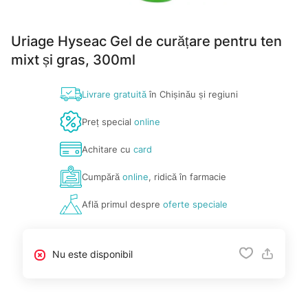
Uriage Hyseac Gel de curățare pentru ten
mixt și gras, 300ml
Livrare gratuită
în Chișinău și regiuni
Preț special
online
Achitare cu
card
Cumpără
online
, ridică în farmacie
Află primul despre
oferte speciale
Nu este disponibil