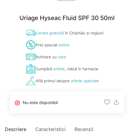
Uriage Hyseac Fluid SPF 30 50ml
Livrare gratuită
în Chișinău și regiuni
Preț special
online
Achitare cu
card
Cumpără
online
, ridică în farmacie
Află primul despre
oferte speciale
Nu este disponibil
Descriere
Caracteristici
Recenzii