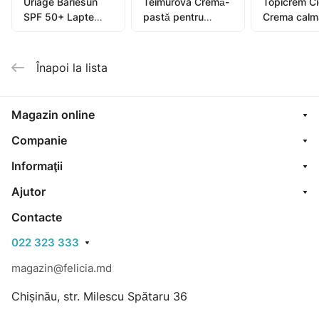
Uriage Bariesun
Teimurova Cremă-
Topicrem C
SPF 50+ Lapte
pastă pentru
Crema calm
pentru copii, piele
picioare contra
40ml (0582
sensibilă 100ml
miros și
transpirație 50g
Înapoi la lista
Magazin online
Companie
Informaţii
Ajutor
Contacte
022 323 333
magazin@felicia.md
Chișinău, str. Milescu Spătaru 36