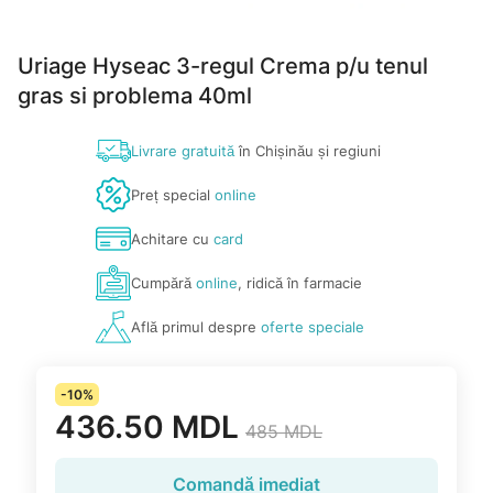
Uriage Hyseac 3-regul Crema p/u tenul
gras si problema 40ml
Livrare gratuită
în Chișinău și regiuni
Preț special
online
Achitare cu
card
Cumpără
online
, ridică în farmacie
Află primul despre
oferte speciale
-10%
436.50 MDL
485 MDL
Comandă imediat