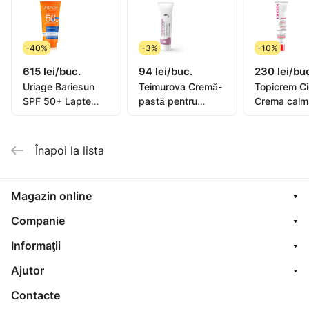
epidermice pigmentate.
-40%
-3%
-10%
615 lei/buc.
94 lei/buc.
230 lei/bu
Uriage Bariesun
Teimurova Cremă-
Topicrem C
SPF 50+ Lapte
pastă pentru
Crema calm
pentru copii, piele
picioare contra
40ml (0582
sensibilă 100ml
miros și
transpirație 50g
Înapoi la lista
Magazin online
Companie
Informaţii
Ajutor
Contacte