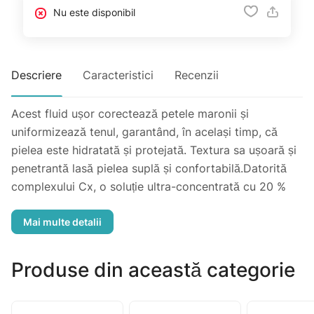
Nu este disponibil
Descriere
Caracteristici
Recenzii
Acest fluid ușor corectează petele maronii și
uniformizează tenul, garantând, în același timp, că
pielea este hidratată și protejată. Textura sa ușoară și
penetrantă lasă pielea suplă și confortabilă.Datorită
complexului Cx, o soluție ultra-concentrată cu 20 %
ingrediente active anti-pete maronii, calmante și
antioxidante, [extracte din mazăre și zaharoză,
Vitamina C, Apă Termală Uriage, enoxolonă],
corectează petele maronii și uniformizează
Produse din această categorie
pigmentarea. Formula este îmbogățită cu alfa-hidroxi
acizi (AHA) pentru a amplifica exfolierea celulelor