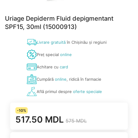
Uriage Depiderm Fluid depigmentant
SPF15, 30ml (15000913)
Livrare gratuită
în Chișinău și regiuni
Preț special
online
Achitare cu
card
Cumpără
online
, ridică în farmacie
Află primul despre
oferte speciale
-10%
517.50 MDL
575 MDL