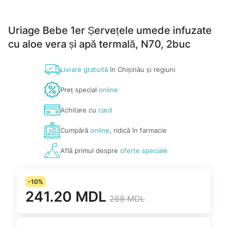
Uriage Bebe 1er Șervețele umede infuzate
cu aloe vera și apă termală, N70, 2buc
Livrare gratuită
în Chișinău și regiuni
Preț special
online
Achitare cu
card
Cumpără
online
, ridică în farmacie
Află primul despre
oferte speciale
-10%
241.20 MDL
268 MDL