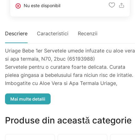
Nu este disponibil
Descriere
Caracteristici
Recenzii
Uriage Bebe 1er Servetele umede infuzate cu aloe vera
si apa termala, N70, 2buc (65193988)
Servetele pentru o curatare foarte delicata. Curata
pielea gingasa a bebelusului fara niciun risc de iritatie.
Imbogatite cu Aloe Vera si Apa Termala Uriage,
acestea lasa pielea moale si placut parfumata. Baza sa
de curatare este ultra-delicata și elimina cu blandete
impuritatile si murdaria. Calmeaza si catifeleaza. Nu
necesita clatire.
Produse din această categorie
Ingrediente active: Apa Termala Uriage, Aloe Vera.
Fara alcool. Hipoalergenic. Inchideti ambalajul bine