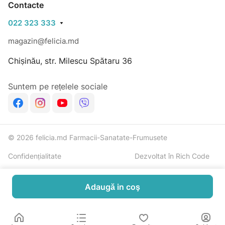
Contacte
Ingrediente active:
022 323 333
• 94% ingrediente de origine naturală
• Complex [Apă Termală Uriage + Floare de Colț
magazin@felicia.md
Organică]
Chișinău, str. Milescu Spătaru 36
Mod de utilizare:
Suntem pe rețelele sociale
Aplicați de 2–3 ori pe zi pe zona afectată, pe pielea
curată și bine uscată.
Testat sub control pediatric.
© 2026 felicia.md Farmacii-Sanatate-Frumusete
Fără parfum. Toleranță ridicată
Confidențialitate
Dezvoltat în Rich Code
Adaugă in coş