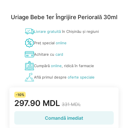
Uriage Bebe 1er Îngrijire Periorală 30ml
Livrare gratuită
în Chișinău și regiuni
Preț special
online
Achitare cu
card
Cumpără
online
, ridică în farmacie
Află primul despre
oferte speciale
-10%
297.90 MDL
331 MDL
Comandă imediat