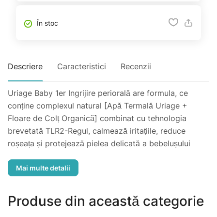
În stoc
Descriere
Caracteristici
Recenzii
Uriage Baby 1er Ingrijire periorală are formula, ce
conține complexul natural [Apă Termală Uriage +
Floare de Colț Organică] combinat cu tehnologia
brevetată TLR2-Regul, calmează iritațiile, reduce
roșeața și protejează pielea delicată a bebelușului
pentru o perioadă îndelungată.
Îmbogățită cu Cupru și Zinc, purifică, repară și redă
pielii confortul și elasticitatea naturală.
Produse din această categorie
Tip de piele: toate tipurile de piele, inclusive cea