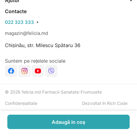
Ajutor
Mod de utilizare:
Contacte
Aplicați ori de câte ori este necesar pe zonele de piele
022 323 333
care au nevoie de izolare, protecție sau reparare.
magazin@felicia.md
Hipoalergenică, non-comedogenică, non-ocluzivă.
Chișinău, str. Milescu Spătaru 36
Fără parfum și parabeni.
Suntem pe rețelele sociale
© 2026 felicia.md Farmacii-Sanatate-Frumusete
Confidențialitate
Dezvoltat în Rich Code
Adaugă in coş