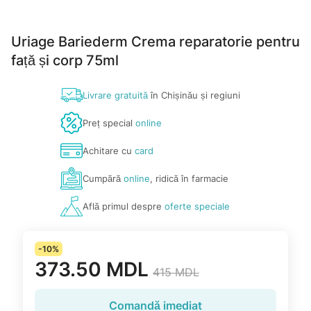
Uriage Bariederm Crema reparatorie pentru
față și corp 75ml
Livrare gratuită
în Chișinău și regiuni
Preț special
online
Achitare cu
card
Cumpără
online
, ridică în farmacie
Află primul despre
oferte speciale
-10%
373.50 MDL
415 MDL
Comandă imediat