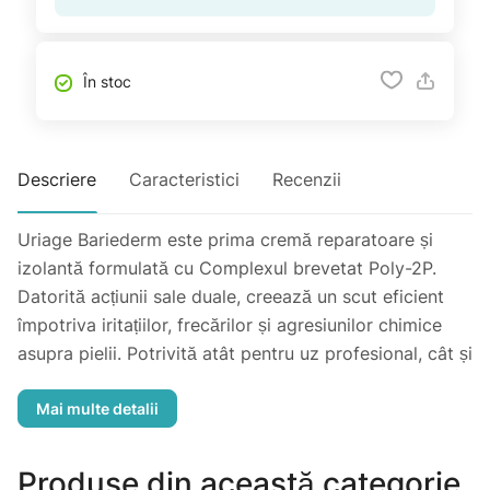
În stoc
Descriere
Caracteristici
Recenzii
Uriage Bariederm este prima cremă reparatoare și
izolantă formulată cu Complexul brevetat Poly-2P.
Datorită acțiunii sale duale, creează un scut eficient
împotriva iritațiilor, frecărilor și agresiunilor chimice
asupra pielii. Potrivită atât pentru uz profesional, cât și
personal.
Tip de piele: pentru pielea iritată. Față, corp, mâini.
Produse din această categorie