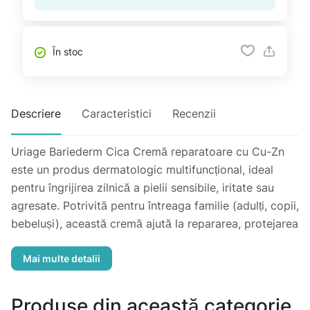
În stoc
Descriere
Caracteristici
Recenzii
Uriage Bariederm Cica Cremă reparatoare cu Cu-Zn
este un produs dermatologic multifuncțional, ideal
pentru îngrijirea zilnică a pielii sensibile, iritate sau
agresate. Potrivită pentru întreaga familie (adulți, copii,
bebeluși), această cremă ajută la repararea, protejarea
și calmarea pielii în caz de mici leziuni, iritații sau zone
uscate.
Tip de piele: Piele sensibilă sau iritată.
Produse din această categorie