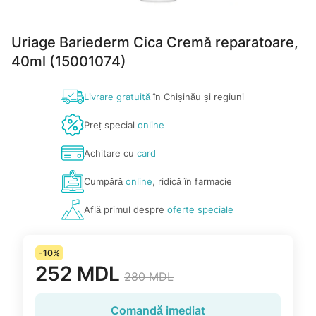
Uriage Bariederm Cica Cremă reparatoare,
40ml (15001074)
Livrare gratuită
în Chișinău și regiuni
Preț special
online
Achitare cu
card
Cumpără
online
, ridică în farmacie
Află primul despre
oferte speciale
-10%
252 MDL
280 MDL
Comandă imediat