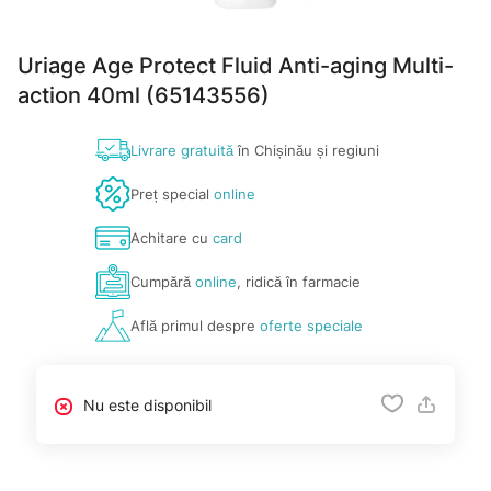
Uriage Age Protect Fluid Anti-aging Multi-
action 40ml (65143556)
Livrare gratuită
în Chișinău și regiuni
Preț special
online
Achitare cu
card
Cumpără
online
, ridică în farmacie
Află primul despre
oferte speciale
Nu este disponibil