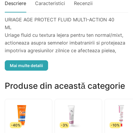
Descriere
Caracteristici
Recenzii
URIAGE AGE PROTECT FLUID MULTI-ACTION 40
ML
Uriage fluid cu textura lejera pentru ten normal/mixt,
actioneaza asupra semnelor imbatranirii si protejeaza
impotriva agresiunilor zilnice ce afecteaza pielea,
precum: lumina albastra emisa de bec-uri LED si
monitoarele dispozitivelor moderne, radiatiile UV,
poluarea, stresul si oboseala. Formula imbogatita cu
ingrediente active astringente si tonifiante care reduc
Produse din această categorie
dimensiunea porilor si rafineaza textura pielii, lasand-o
perfect neteda. Proprietati: Previne si corecteaza
semnele imbatranirii, reduce vizibilitatea liniilor fine si
a ridurilor, combate pierderea fermitatii si lipsa de
volum. Contribue la prevenirea petelor pigmentare si
-40%
-3%
-10%
reda luminozitate pielii. Tonifiaza, matifiaza si