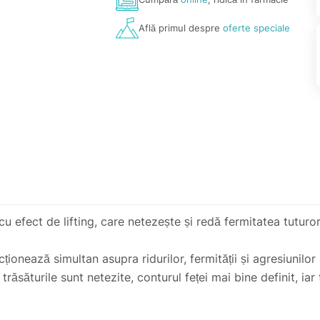
Află primul despre
oferte speciale
efect de lifting, care netezește și redă fermitatea tuturor t
ionează simultan asupra ridurilor, fermității și agresiunilor 
ăsăturile sunt netezite, conturul feței mai bine definit, iar t