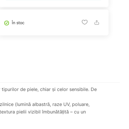
În stoc
ipurilor de piele, chiar și celor sensibile. De
zilnice (lumină albastră, raze UV, poluare,
extura pielii vizibil îmbunătățită – cu un