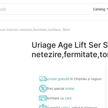
Catalog
rum Intensiv netezire,fermitate,tonifiere, 30ml
Uriage Age Lift Ser 
netezire,fermitate,to
Livrare gratuită
în Chișinău și regiuni
Preț special
online
Achitare cu
card
Cumpără
online
, ridică în farmacie