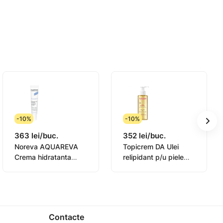
ții pielii.
ipali ai îmbătrânirii premature.
talizat al tenului.
-10%
-10%
363 lei/buc.
352 lei/buc.
Noreva AQUAREVA
Topicrem DA Ulei
Crema hidratanta
relipidant p/u piele
contur ochi 15ml
sensibila 145ml
(0831003)
Contacte