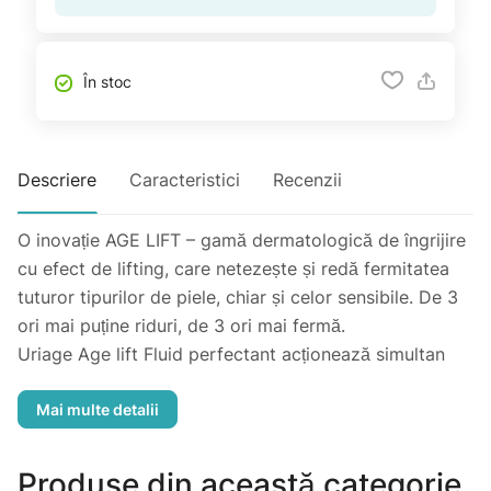
În stoc
Descriere
Caracteristici
Recenzii
O inovație AGE LIFT – gamă dermatologică de îngrijire
cu efect de lifting, care netezește și redă fermitatea
tuturor tipurilor de piele, chiar și celor sensibile. De 3
ori mai puține riduri, de 3 ori mai fermă.
Uriage Age lift Fluid perfectant acționează simultan
asupra ridurilor, fermității și agresiunilor zilnice (lumină
albastră, raze UV, poluare, stres, oboseală). Pielea
devine mai netedă, mai fermă, cu un aspect mat și
uniform. Conturul feței este mai bine definit, iar textura
Produse din această categorie