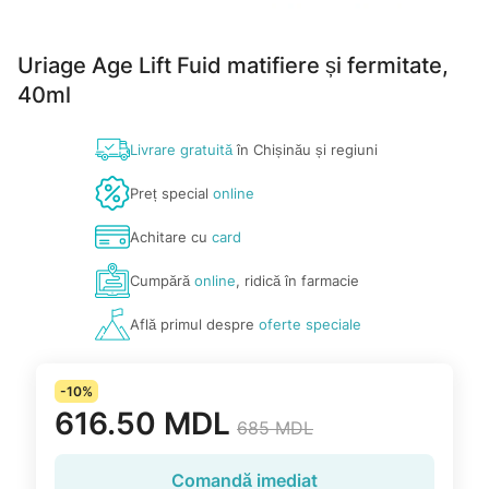
Uriage Age Lift Fuid matifiere și fermitate,
40ml
Livrare gratuită
în Chișinău și regiuni
Preț special
online
Achitare cu
card
Cumpără
online
, ridică în farmacie
Află primul despre
oferte speciale
-10%
616.50 MDL
685 MDL
Comandă imediat