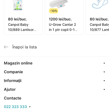
-10%
80 lei/buc.
1200 lei/buc.
80 lei/buc.
Canpol Baby
U-Grow Cantar 2
Canpol Bab
10/889 Lantisor
in 1 ptr copii 0-100
10/877 Lant
Toys
Kg
pentru suze
Înapoi la lista
Magazin online
Companie
Informaţii
Ajutor
Contacte
022 323 333