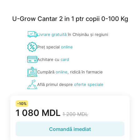
U-Grow Cantar 2 in 1 ptr copii 0-100 Kg
Livrare gratuită
în Chișinău și regiuni
Preț special
online
Achitare cu
card
Cumpără
online
, ridică în farmacie
Află primul despre
oferte speciale
-10%
1 080 MDL
1 200 MDL
Comandă imediat