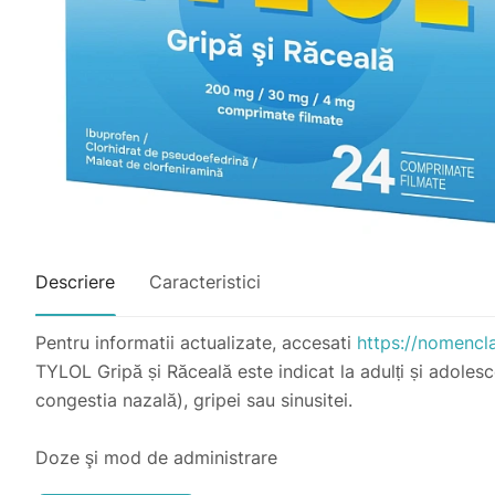
Descriere
Caracteristici
Pentru informatii actualizate, accesati
https://nomencl
TYLOL Gripă și Răceală este indicat la adulți și adoles
congestia nazală), gripei sau sinusitei.
Doze şi mod de administrare
Pentru administrare orală. A nu se utiliza mai mult de 5