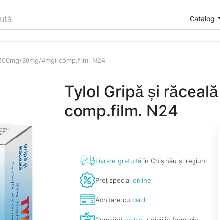
Catalog
ă (200mg/30mg/4mg) comp.film. N24
Tylol Gripă și răce
comp.film. N24
Livrare gratuită
în Chișinău și regiuni
Preț special
online
Achitare cu
card
Cumpără
online
, ridică în farmacie