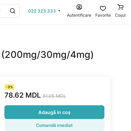
022 323 333
Autentificare
Favorite
Coșul
ală (200mg/30mg/4mg)
-3%
78.62 MDL
81.05 MDL
Adaugă in coş
Comandă imediat