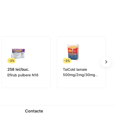
-3%
-3%
258 lei/buc.
TaiCold lamaie
500mg/2mg/30mg
Efirub pulbere N16
pulb./sol. orala N10
or Medicale (AMDM)
Contacte