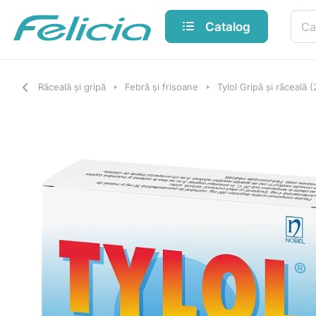
Catalog
Răceală și gripă
Febră și frisoane
Tylol Gripă și răceal