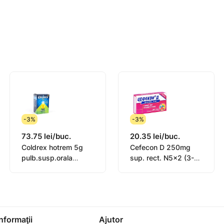
a mai scurtă perioadă necesară controlării simptomelor.
primate într-un interval de 24 de ore.
vârsta sub 12 ani.
-3%
-3%
iscul de sângerare gastrică, cauzat de ibuprofen.
73.75 lei/buc.
20.35 lei/buc.
Coldrex hotrem 5g
Cefecon D 250mg
ă administreze TYLOL Gripă și Răceală.
pulb.susp.orala
sup. rect. N5x2 (3-
lamaie N10
12ani)
ponibile pe site-ul Agenţiei Medicamentului şi Dispozitivel
Informaţii
Ajutor