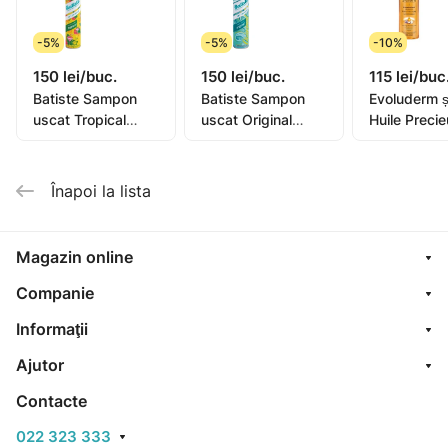
-5%
-5%
-10%
150 lei/buc.
150 lei/buc.
115 lei/buc
Batiste Sampon
Batiste Sampon
Evoluderm 
uscat Tropical
uscat Original
Huile Preci
200ml
200ml
400ml (173
Înapoi la lista
Magazin online
Companie
Informaţii
Ajutor
Contacte
022 323 333