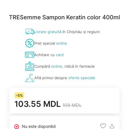
TRESemme Sampon Keratin color 400ml
Livrare gratuită
în Chișinău și regiuni
Preț special
online
Achitare cu
card
Cumpără
online
, ridică în farmacie
Află primul despre
oferte speciale
-5%
103.55 MDL
109 MDL
Nu este disponibil