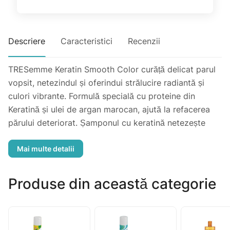
Descriere
Caracteristici
Recenzii
TRESemme Keratin Smooth Color curăță delicat parul
vopsit, netezindul și oferindui strălucire radiantă și
culori vibrante. Formulă specială cu proteine din
Keratină și ulei de argan marocan, ajută la refacerea
părului deteriorat. Șamponul cu keratină netezește
părul de la rădăcină până la vârf și îndepărtează
încrețirea.
Produse din această categorie