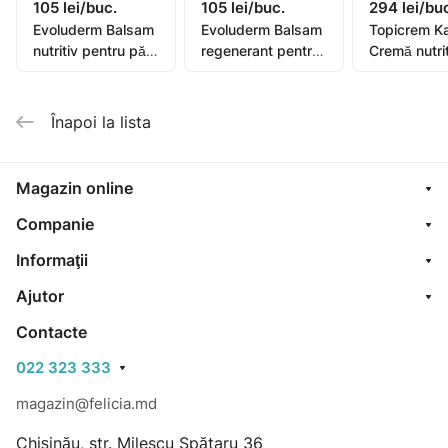
105 lei/buc.
105 lei/buc.
294 lei/bu
Evoluderm Balsam
Evoluderm Balsam
Topicrem Ka
nutritiv pentru păr
regenerant pentru
Cremă nutrit
foarte uscat și
păr vopsit Color,
fortifianta 
deteriorat Argan
200ml (19363)
păr, 200ml
Divin, 200ml
Înapoi la lista
(19359)
Magazin online
Companie
Informaţii
Ajutor
Contacte
022 323 333
magazin@felicia.md
Chișinău, str. Milescu Spătaru 36