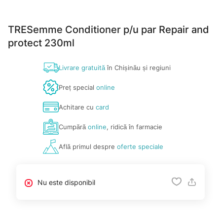
TRESemme Conditioner p/u par Repair and
protect 230ml
Livrare gratuită
în Chișinău și regiuni
Preț special
online
Achitare cu
card
Cumpără
online
, ridică în farmacie
Află primul despre
oferte speciale
Nu este disponibil