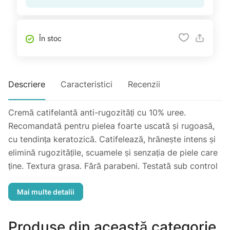
În stoc
Descriere
Caracteristici
Recenzii
Cremă catifelantă anti-rugozități cu 10% uree.
Recomandată pentru pielea foarte uscată și rugoasă,
cu tendința keratozică. Catifelează, hrănește intens și
elimină rugozitățile, scuamele și senzația de piele care
ține. Textura grasa. Fără parabeni. Testată sub control
dermatologic.
Mod de utilizare: Aplicați insistând pe zonele rugoase
(brațe, coate, picioare, călcâie).
Produse din această categorie