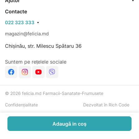
Ajutor
Mod de utilizare:
Contacte
Aplicați insistând pe zonele rugoase (brațe, coate,
022 323 333
picioare, călcâie).
Testată sub control dermatologic.
magazin@felicia.md
A nu se folosi pe față, răni sau copii sub 3 ani.
Chișinău, str. Milescu Spătaru 36
Fără parabeni.
Suntem pe rețelele sociale
© 2026 felicia.md Farmacii-Sanatate-Frumusete
Confidențialitate
Dezvoltat în Rich Code
Adaugă in coş