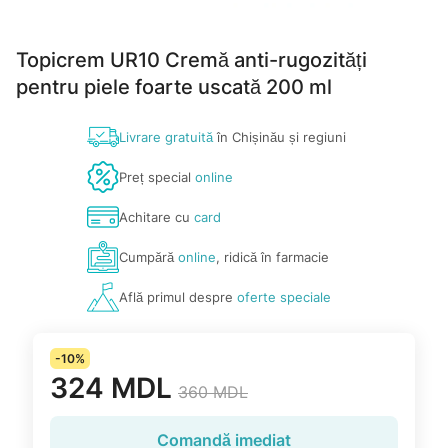
Topicrem UR10 Cremă anti-rugozități
pentru piele foarte uscată 200 ml
Livrare gratuită
în Chișinău și regiuni
Preț special
online
Achitare cu
card
Cumpără
online
, ridică în farmacie
Află primul despre
oferte speciale
-10%
324 MDL
360 MDL
Comandă imediat