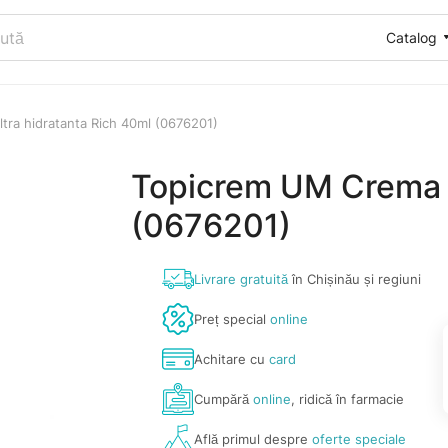
Catalog
ra hidratanta Rich 40ml (0676201)
Topicrem UM Crema u
(0676201)
Livrare gratuită
în Chișinău și regiuni
Preț special
online
Achitare cu
card
Cumpără
online
, ridică în farmacie
Află primul despre
oferte speciale