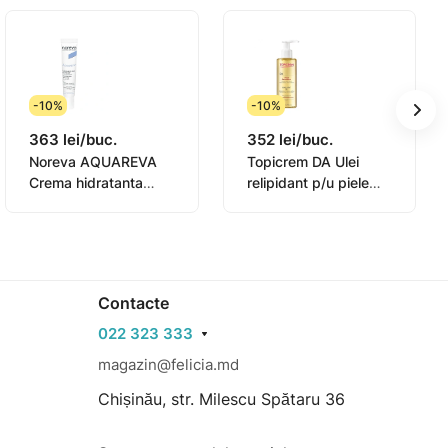
-10%
-10%
363 lei/buc.
352 lei/buc.
Noreva AQUAREVA
Topicrem DA Ulei
Crema hidratanta
relipidant p/u piele
contur ochi 15ml
sensibila 145ml
(0831003)
Contacte
022 323 333
magazin@felicia.md
Chișinău, str. Milescu Spătaru 36