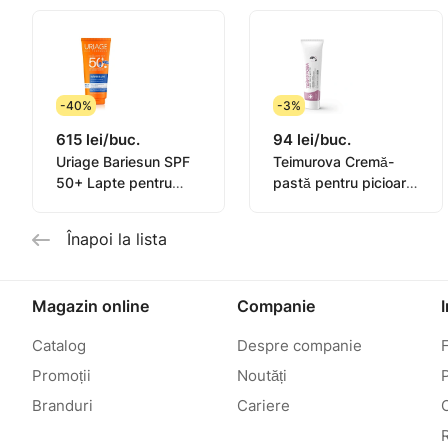
-40%
-3%
615 lei/buc.
94 lei/buc.
Uriage Bariesun SPF
Teimurova Cremă-
50+ Lapte pentru
pastă pentru picioare
copii, piele sensibilă
contra miros și
100ml
transpirație 50g
Înapoi la lista
Magazin online
Companie
Catalog
Despre companie
Promoții
Noutăți
P
Branduri
Cariere