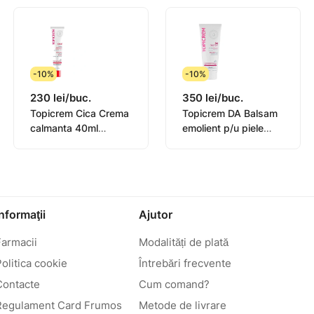
-10%
-10%
230 lei/buc.
350 lei/buc.
Topicrem Cica Crema
Topicrem DA Balsam
calmanta 40ml
emolient p/u piele
(0582101)
atopica 200ml
(0442101)
Informaţii
Ajutor
Farmacii
Modalități de plată
olitica cookie
Întrebări frecvente
Contacte
Cum comand?
Regulament Card Frumos
Metode de livrare