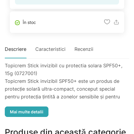
În stoc
Descriere
Caracteristici
Recenzii
Topicrem Stick invizibil cu protectia solara SPF50+,
15g (0727001)
Topicrem Stick invizibil SPF50+ este un produs de
protecție solară ultra-compact, conceput special
pentru protecția țintită a zonelor sensibile și pentru
reaplicări rapide pe parcursul zilei.
Caracteristici Principale:
Protecție Foarte Ridicată: Oferă spectru larg împotriva
razelor UVA și UVB prin filtre solare organice
Produse din această categorie