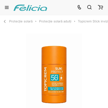
Protecție solară
Protecție solară adulți
Topicrem Stick inviz