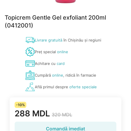
Topicrem Gentle Gel exfoliant 200ml
(0412001)
Livrare gratuită
în Chișinău și regiuni
Preț special
online
Achitare cu
card
Cumpără
online
, ridică în farmacie
Află primul despre
oferte speciale
-10%
288 MDL
320 MDL
Comandă imediat