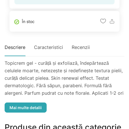
În stoc
Descriere
Caracteristici
Recenzii
Topicrem gel - curăță și exfoliază, îndepărtează
celulele moarte, netezește și redefinește textura pielii,
curăță delicat pielea. Skin renewal effect. Testat
dermatologic. Fără săpun, parabeni. Formulă fără
alergeni. Parfum pudrat cu note florale. Aplicati 1-2 ori
pe săptămână pe pielea umedă prin masaj apoi clătiți.
Evitați contatul cu ochii, în caz de atingere accidentală
clătiti abundant. Nerecomandat copiilor.
Produse din această categorie