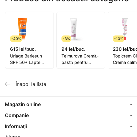
-40%
-3%
-10%
615 lei/buc.
94 lei/buc.
230 lei/bu
Uriage Bariesun
Teimurova Cremă-
Topicrem C
SPF 50+ Lapte
pastă pentru
Crema calm
pentru copii, piele
picioare contra
40ml (0582
sensibilă 100ml
miros și
transpirație 50g
Înapoi la lista
Magazin online
Companie
Informaţii