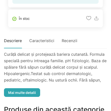
În stoc
Descriere
Caracteristici
Recenzii
Curăță delicat și protejează bariera cutanată. Formula
specială pentru intreaga familie. pH fiziologic. Baza de
spălare fără săpun curăță delicat corpul și scalpul.
Hipoalergenic.Testat sub control dermatologic,
pediatric, oftalmologic. Nu ustură ochii. Fără săpun,
coloranți, parabeni. Ușor de utilizat. Aplicați pe piele și
scalp umed, spumați, apoi clătiți.
Produse din această categorie