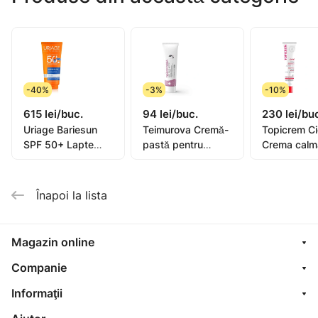
-40%
-3%
-10%
615 lei/buc.
94 lei/buc.
230 lei/bu
Uriage Bariesun
Teimurova Cremă-
Topicrem C
SPF 50+ Lapte
pastă pentru
Crema calm
pentru copii, piele
picioare contra
40ml (0582
sensibilă 100ml
miros și
transpirație 50g
Înapoi la lista
Magazin online
Companie
Informaţii