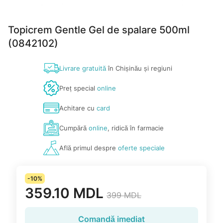
Topicrem Gentle Gel de spalare 500ml
(0842102)
Livrare gratuită
în Chișinău și regiuni
Preț special
online
Achitare cu
card
Cumpără
online
, ridică în farmacie
Află primul despre
oferte speciale
-10%
359.10 MDL
399 MDL
Comandă imediat