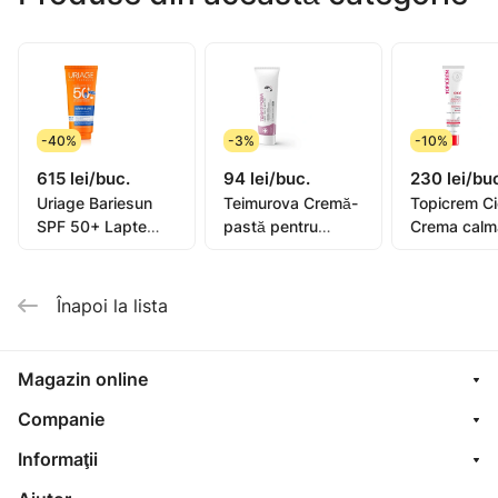
-40%
-3%
-10%
615 lei/buc.
94 lei/buc.
230 lei/bu
Uriage Bariesun
Teimurova Cremă-
Topicrem C
SPF 50+ Lapte
pastă pentru
Crema calm
pentru copii, piele
picioare contra
40ml (0582
sensibilă 100ml
miros și
transpirație 50g
Înapoi la lista
Magazin online
Companie
Informaţii