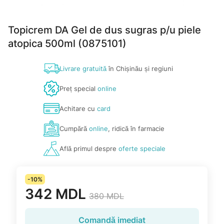
Topicrem DA Gel de dus sugras p/u piele
atopica 500ml (0875101)
Livrare gratuită
în Chișinău și regiuni
Preț special
online
Achitare cu
card
Cumpără
online
, ridică în farmacie
Află primul despre
oferte speciale
-10%
342 MDL
380 MDL
Comandă imediat