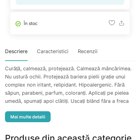
În stoc
Descriere
Caracteristici
Recenzii
Curăță, calmează, protejează. Calmează mâncărimea.
Nu ustură ochii. Protejează bariera pielii grație unui
complex non iritant, relipidant. Hipoalergenic. Fără
săpun, parabeni, parfum, coloranți. Aplicați pe pielea
umedă, spumați apoi clătiți. Uscați blând făra a freca
apoi aplicați unul din produsele conținute de gama AD
Emollient. Testat sub control dermatologic, pediatric și
oftalmologic pe pielea atopică.
Produse din această categorie