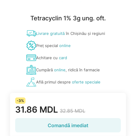
Tetracyclin 1% 3g ung. oft.
Livrare gratuită
în Chișinău și regiuni
Preț special
online
Achitare cu
card
Cumpără
online
, ridică în farmacie
Află primul despre
oferte speciale
-3%
31.86 MDL
32.85 MDL
Comandă imediat