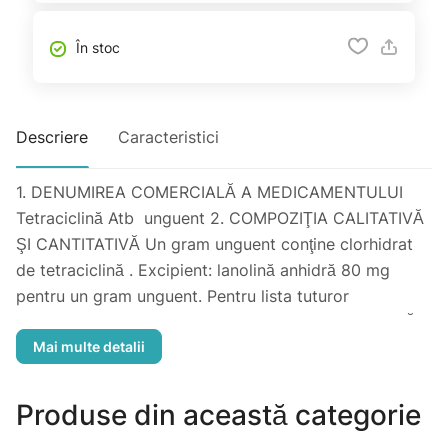
În stoc
Descriere
Caracteristici
1. DENUMIREA COMERCIALĂ A MEDICAMENTULUI
Tetraciclină Atb unguent 2. COMPOZIŢIA CALITATIVĂ
ŞI CANTITATIVĂ Un gram unguent conţine clorhidrat
de tetraciclină . Excipient: lanolină anhidră 80 mg
pentru un gram unguent. Pentru lista tuturor
excipienţilor, vezi pct. 6.1. 3. FORMA FARMACEUTICĂ
Unguent Masă semisolidă, omogenă, de culoare
galbenă.
2. Indicaţii terapeutice Tratamentul local al unor infecţii
Produse din această categorie
cutanate determinate de streptococi, stafilococi sau