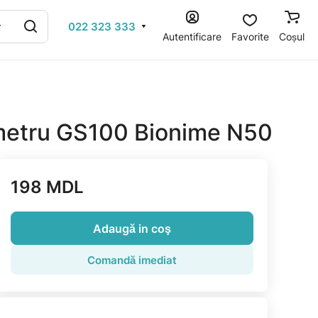
022 323 333
Autentificare
Favorite
Coșul
metru GS100 Bionime N50
198 MDL
Adaugă in coş
Comandă imediat