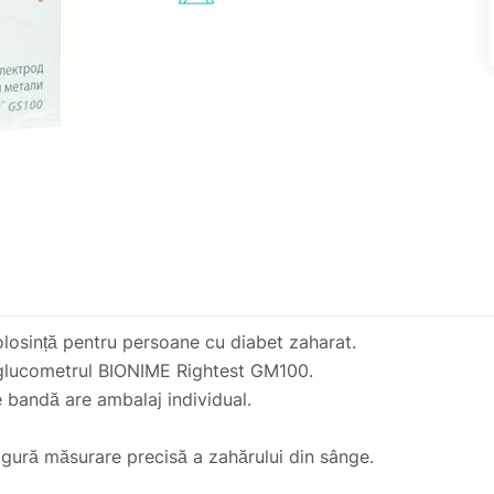
olosință pentru persoane cu diabet zaharat.
u glucometrul BIONIME Rightest GM100.
e bandă are ambalaj individual.
asigură măsurare precisă a zahărului din sânge.
 minim - 1,0 l.