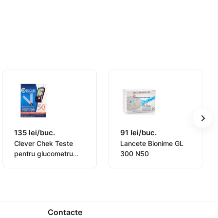
135 lei/buc.
91 lei/buc.
Clever Chek Teste
Lancete Bionime GL
pentru glucometru
300 N50
N50
Contacte