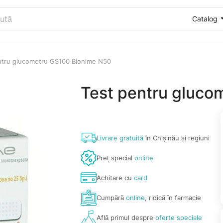
Catalog
ntru glucometru GS100 Bionime N50
Test pentru gluco
Livrare gratuită
în Chișinău și regiuni
Preț special
online
Achitare cu
card
Cumpără
online
, ridică în farmacie
Află primul despre
oferte speciale