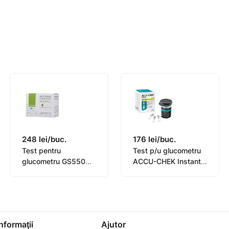
estare.
laj
248 lei/buc.
176 lei/buc.
Test pentru
Test p/u glucometru
glucometru GS550
ACCU-CHEK Instant
Bionime N50
N50
Informaţii
Ajutor