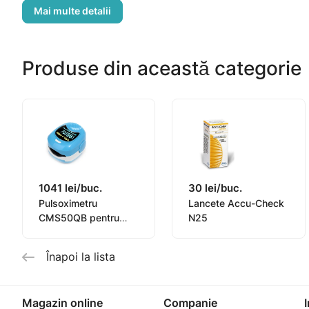
Capilarul hidrofil asigură fluxul de sânge la banda de t
Este evitat contactul dispozitivului și a mâinei.
Durata de valabilitate Rightest GS100 indicată pe amba
Produse din această categorie
1041 lei/buc.
30 lei/buc.
Pulsoximetru
Lancete Accu-Check
CMS50QB pentru
N25
copii
Înapoi la lista
Magazin online
Companie