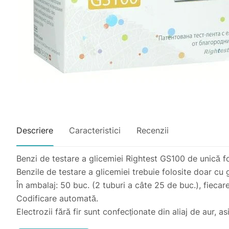
Descriere
Caracteristici
Recenzii
Benzi de testare a glicemiei Rightest GS100 de unică f
Benzile de testare a glicemiei trebuie folosite doar c
În ambalaj: 50 buc. (2 tuburi a câte 25 de buc.), fiecar
Codificare automată.
Electrozii fără fir sunt confecționate din aliaj de aur, 
Cantitatea de sânge pentru a măsura nivelul de glucoză