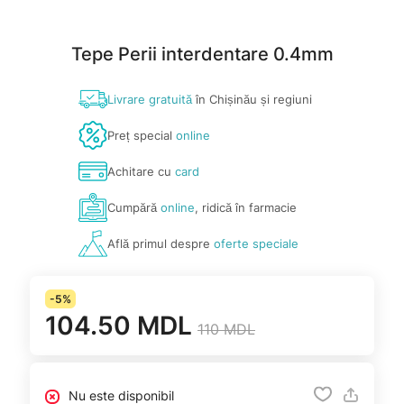
Tepe Perii interdentare 0.4mm
Livrare gratuită
în Chișinău și regiuni
Preț special
online
Achitare cu
card
Cumpără
online
, ridică în farmacie
Află primul despre
oferte speciale
-5%
104.50 MDL
110 MDL
Nu este disponibil