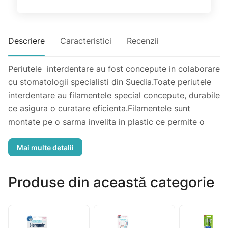
Descriere
Caracteristici
Recenzii
Periutele interdentare au fost concepute in colaborare
cu stomatologii specialisti din Suedia.Toate periutele
interdentare au filamentele special concepute, durabile
ce asigura o curatare eficienta.Filamentele sunt
montate pe o sarma invelita in plastic ce permite o
curatare sigura si delicata.Studiile arata ca utilizarea
periutelor interdentare, in comparatie cu ata dentara,
nu este doar mai eficient in ceea ce priveste
indepartarea placii, dar este si mai usor de utilizat de
Produse din această categorie
catre pacienti.