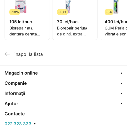
-10%
-10%
-5%
105 lei/buc.
70 lei/buc.
400 lei/bu
Biorepair ață
Biorepair periuță
GUM Peria 
dentara cerata
de dinți, extra
vibratie son
extensibila 25+5m
moale
Activital
Înapoi la lista
Magazin online
Companie
Informaţii
Ajutor
Contacte
022 323 333