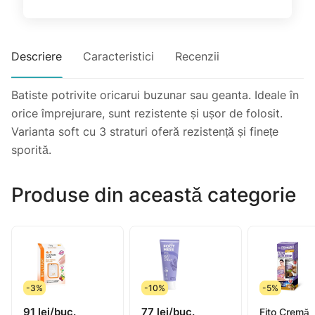
Descriere
Caracteristici
Recenzii
Batiste potrivite oricarui buzunar sau geanta. Ideale în
orice împrejurare, sunt rezistente și ușor de folosit.
Varianta soft cu 3 straturi oferă rezistență și finețe
sporită.
Produse din această categorie
-3%
-10%
-5%
91 lei/buc.
77 lei/buc.
Fito Cremă