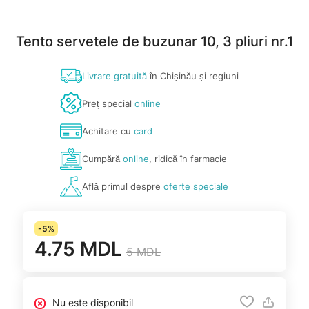
Tento servetele de buzunar 10, 3 pliuri nr.1
Livrare gratuită
în Chișinău și regiuni
Preț special
online
Achitare cu
card
Cumpără
online
, ridică în farmacie
Află primul despre
oferte speciale
-5%
4.75 MDL
5 MDL
Nu este disponibil