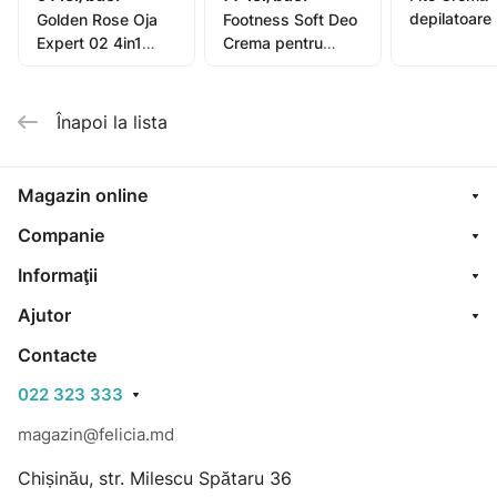
depilatoare
Golden Rose Oja
Footness Soft Deo
picioare, mâ
Expert 02 4in1
Crema pentru
bikini, subra
Compl. Care Multi-
picioare 75ml
pentru piel
Purpose 11ml
sensibilă or
Înapoi la lista
oil, 1
Magazin online
Companie
Informaţii
Ajutor
Contacte
022 323 333
magazin@felicia.md
Chișinău, str. Milescu Spătaru 36