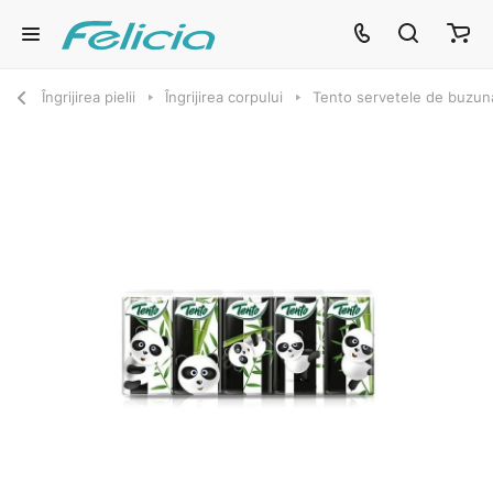
Îngrijirea pielii
Îngrijirea corpului
Tento servetele de buzunar 