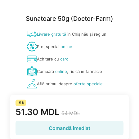
Sunatoare 50g (Doctor-Farm)
Livrare gratuită
în Chișinău și regiuni
Preț special
online
Achitare cu
card
Cumpără
online
, ridică în farmacie
Află primul despre
oferte speciale
-5%
51.30 MDL
54 MDL
Comandă imediat