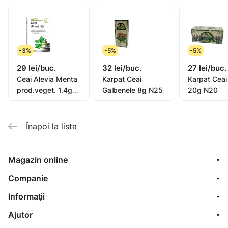
Infuzie. O lingură de produs vegetal la 200 ml apă
clocotită, se acoperă şi se lasă la infuzat 10-15 min.
-3%
-5%
-5%
Mod de utilizare
29 lei/buc.
32 lei/buc.
27 lei/buc.
Ceai Alevia Menta
Karpat Ceai
Karpat Ceai
1-2 cănie pe zi.
prod.veget. 1.4g
Galbenele 8g N25
20g N20
N20
Condiții de păstrare
Înapoi la lista
A se păstra la loc curat, bine ventilat, la o umiditate
relativă a aerului de maxim 70%.
Magazin online
Companie
Informaţii
Ajutor