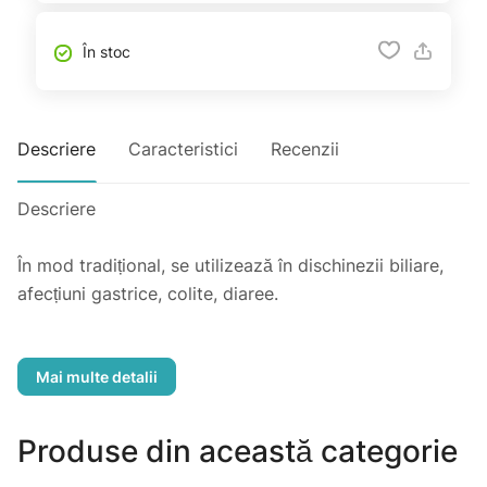
În stoc
Descriere
Caracteristici
Recenzii
Descriere
În mod tradițional, se utilizează în dischinezii biliare,
afecțiuni gastrice, colite, diaree.
Compoziție
Părți aeriene de sunătoare.
Produse din această categorie
Mod de preparare