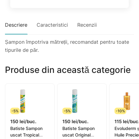
Descriere
Caracteristici
Recenzii
Șampon împotriva mătreții, recomandat pentru toate
tipurile de păr.
Produse din această categorie
-5%
-5%
-10%
150 lei/buc.
150 lei/buc.
115 lei/buc
Batiste Sampon
Batiste Sampon
Evoluderm 
uscat Tropical
uscat Original
Huile Preci