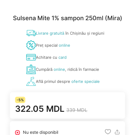
Sulsena Mite 1% sampon 250ml (Mira)
Livrare gratuită
în Chișinău și regiuni
Preț special
online
Achitare cu
card
Cumpără
online
, ridică în farmacie
Află primul despre
oferte speciale
-5%
322.05 MDL
339 MDL
Nu este disponibil