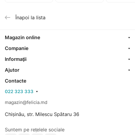
200ml
200ml
400ml (173
Înapoi la lista
Magazin online
Companie
Informaţii
Ajutor
Contacte
022 323 333
magazin@felicia.md
Chișinău, str. Milescu Spătaru 36
Suntem pe rețelele sociale