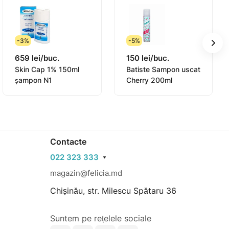
-3%
-5%
659 lei/buc.
150 lei/buc.
Skin Cap 1% 150ml
Batiste Sampon uscat
șampon N1
Cherry 200ml
Contacte
022 323 333
magazin@felicia.md
Chișinău, str. Milescu Spătaru 36
Suntem pe rețelele sociale