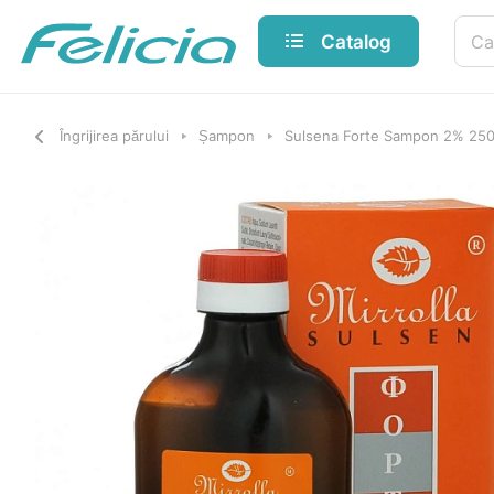
Catalog
Îngrijirea părului
Șampon
Sulsena Forte Sampon 2% 250