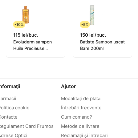
-10%
-5%
115 lei/buc.
150 lei/buc.
Evoluderm șampon
Batiste Sampon uscat
Huile Precieuse
Bare 200ml
400ml (17305)
Informaţii
Ajutor
Farmacii
Modalități de plată
olitica cookie
Întrebări frecvente
Contacte
Cum comand?
Regulament Card Frumos
Metode de livrare
Adrese Optici
Reclamații și întrebări