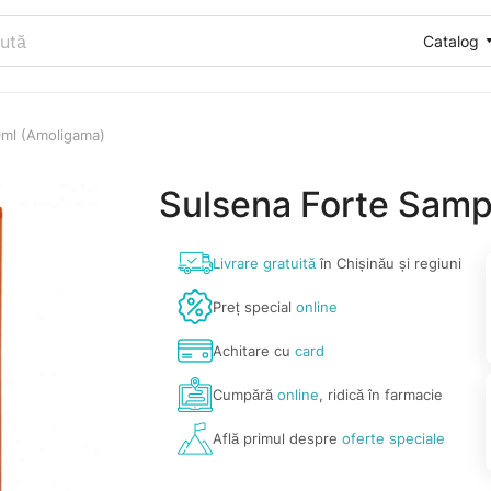
Catalog
ml (Amoligama)
Sulsena Forte Sam
Livrare gratuită
în Chișinău și regiuni
Preț special
online
Achitare cu
card
Cumpără
online
, ridică în farmacie
Află primul despre
oferte speciale