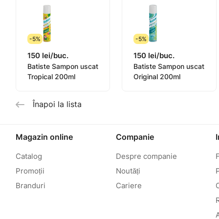
-5%
-5%
150 lei/buc.
150 lei/buc.
Batiste Sampon uscat
Batiste Sampon uscat
Tropical 200ml
Original 200ml
Înapoi la lista
Magazin online
Companie
Catalog
Despre companie
Promoții
Noutăți
P
Branduri
Cariere