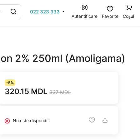
022 323 333
Autentificare
Favorite
Coșul
pon 2% 250ml (Amoligama)
-5%
320.15 MDL
337 MDL
Nu este disponibil