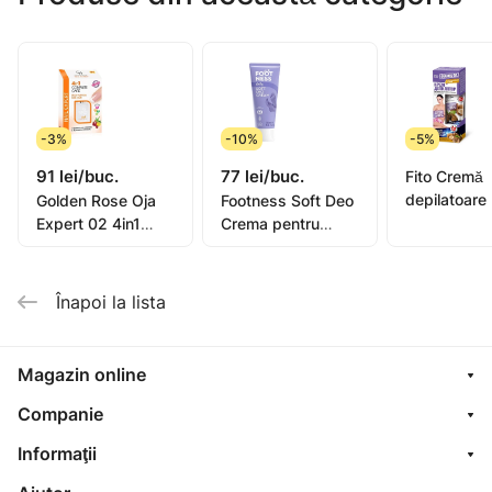
Glycerin, Acrylates/C10-30 Alkyl Acrylate
Crosspolymer, TEA, PEG-40 Hydrogenated Castor Oil,
Styrene/Acrylates Copolymer (and) Coco-Glucoside,
Piroctone Olamine, Parfum, Melaleuca Alternifolia (Tea
Tree) Essential Oil, Propylene Glycol, Diazolidinyl Urea,
-3%
-10%
-5%
Methylparaben, Propylparaben.
91 lei/buc.
77 lei/buc.
Fito Cremă
depilatoare
Golden Rose Oja
Footness Soft Deo
picioare, mâ
Expert 02 4in1
Crema pentru
bikini, subra
Compl. Care Multi-
picioare 75ml
pentru piel
Purpose 11ml
sensibilă or
Înapoi la lista
oil, 1
Magazin online
Companie
Informaţii