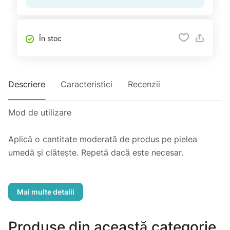
În stoc
Descriere
Caracteristici
Recenzii
Mod de utilizare
Aplică o cantitate moderată de produs pe pielea
umedă și clătește. Repetă dacă este necesar.
Ingrediente
Aqua, Disodium Laureth Sulfosuccinate, Disodium
Cocoamphodiacetate, Cocamidopropyl Betaine,
Produse din această categorie