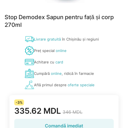
Stop Demodex Sapun pentru față și corp
270ml
Livrare gratuită
în Chișinău și regiuni
Preț special
online
Achitare cu
card
Cumpără
online
, ridică în farmacie
Află primul despre
oferte speciale
-3%
335.62 MDL
346 MDL
Comandă imediat