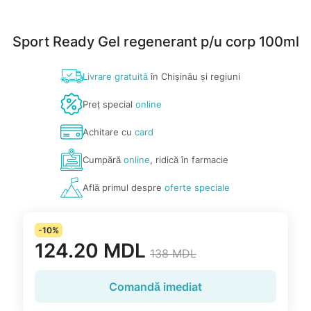
Sport Ready Gel regenerant p/u corp 100ml
Livrare gratuită
în Chișinău și regiuni
Preț special
online
Achitare cu
card
Cumpără
online
, ridică în farmacie
Află primul despre
oferte speciale
-10%
124.20 MDL
138 MDL
Comandă imediat