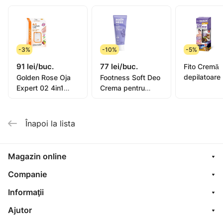
-3%
-10%
-5%
91 lei/buc.
77 lei/buc.
Fito Cremă
depilatoare
Golden Rose Oja
Footness Soft Deo
picioare, mâ
Expert 02 4in1
Crema pentru
bikini, subra
Compl. Care Multi-
picioare 75ml
pentru piel
Purpose 11ml
sensibilă or
Înapoi la lista
oil, 1
Magazin online
Companie
Informaţii
Ajutor