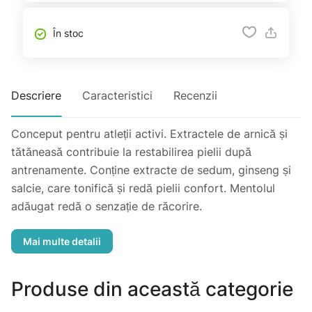
În stoc
Descriere
Caracteristici
Recenzii
Conceput pentru atleții activi. Extractele de arnică și
tătăneasă contribuie la restabilirea pielii după
antrenamente. Conține extracte de sedum, ginseng și
salcie, care tonifică și redă pielii confort. Mentolul
adăugat redă o senzație de răcorire.
Testat dermatologic.
Utilizare: Se aplică masând ușor pe pielea curată și
uscată după activitatea fizică. Potrivit pentru utilizare
zilnică. Nu se aplică pe față sau piele cu răni. A se
Produse din această categorie
evita contactul cu ochii și membranele mucoase.