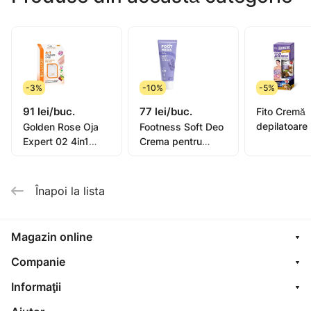
utilizare zilnică și pe timp rece. Nu se aplică pe față
sau piele cu răni. A se evita contactul cu ochii și
membranele mucoase.
-3%
-10%
-5%
91 lei/buc.
77 lei/buc.
Fito Cremă
depilatoare
Golden Rose Oja
Footness Soft Deo
picioare, mâ
Expert 02 4in1
Crema pentru
bikini, subra
Compl. Care Multi-
picioare 75ml
pentru piel
Purpose 11ml
sensibilă or
Înapoi la lista
oil, 1
Magazin online
Companie
Informaţii