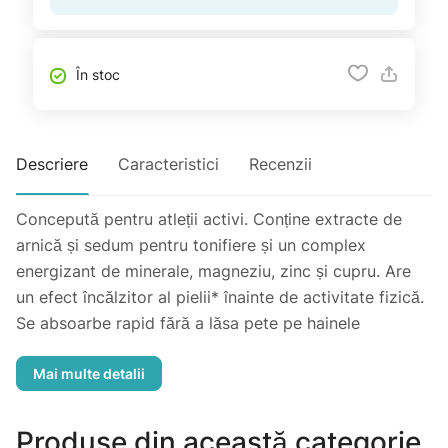
În stoc
Descriere
Caracteristici
Recenzii
Concepută pentru atleții activi. Conține extracte de
arnică și sedum pentru tonifiere și un complex
energizant de minerale, magneziu, zinc și cupru. Are
un efect încălzitor al pielii* înainte de activitate fizică.
Se absoarbe rapid fără a lăsa pete pe hainele
dumneavoastră. *Se testează înainte de utilizare.
Testat dermatologic
Utilizare: Se aplică masând ușor pe pielea curată și
uscată înainte de activitatea fizică. Potrivit pentru
Produse din această categorie