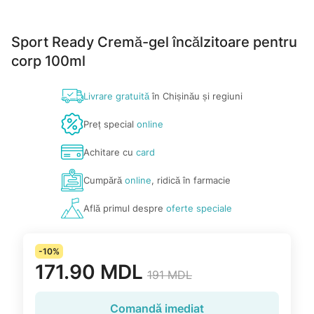
Sport Ready Cremă-gel încălzitoare pentru
corp 100ml
Livrare gratuită
în Chișinău și regiuni
Preț special
online
Achitare cu
card
Cumpără
online
, ridică în farmacie
Află primul despre
oferte speciale
-10%
171.90 MDL
191 MDL
Comandă imediat