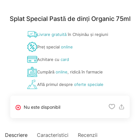
Splat Special Pastă de dinți Organic 75ml
Livrare gratuită
în Chișinău și regiuni
Preț special
online
Achitare cu
card
Cumpără
online
, ridică în farmacie
Află primul despre
oferte speciale
Nu este disponibil
Descriere
Caracteristici
Recenzii