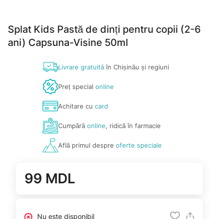
Splat Kids Pastă de dinți pentru copii (2-6
ani) Capsuna-Visine 50ml
Livrare gratuită
în Chișinău și regiuni
Preț special
online
Achitare cu
card
Cumpără
online
, ridică în farmacie
Află primul despre
oferte speciale
99 MDL
Nu este disponibil