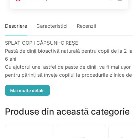
Descriere
Caracteristici
Recenzii
SPLAT COPII CĂPȘUNI-CIREȘE
Pastă de dinți bioactivă naturală pentru copii de la 2 la
6 ani
Cu ajutorul unei astfel de paste de dinți, va fi mai ușor
pentru părinți să învețe copilul la procedurile zilnice de
igienă. Deoarece pasta de dinți are un gust plăcut de
fructe, copilul nu va fi obraznic atunci când își spală
dinții. Această pastă este dezvoltată pe baza
ingredientelor naturale care curăță ușor suprafața
Produse din această categorie
dinților, împiedică apariția cariilor și a bolilor gingivale.
Această acțiune este posibilă deoarece produsul este
dezvoltat pe baza sistemului inovator brevetat