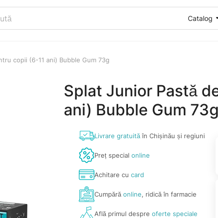
Catalog
entru copii (6-11 ani) Bubble Gum 73g
Splat Junior Pastă de
ani) Bubble Gum 73
Livrare gratuită
în Chișinău și regiuni
Preț special
online
Achitare cu
card
Cumpără
online
, ridică în farmacie
Află primul despre
oferte speciale