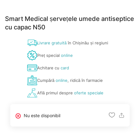
Smart Medical șervețele umede antiseptice
cu capac N50
Livrare gratuită
în Chișinău și regiuni
Preț special
online
Achitare cu
card
Cumpără
online
, ridică în farmacie
Află primul despre
oferte speciale
Nu este disponibil