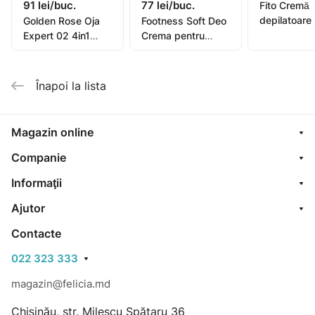
91 lei/buc.
77 lei/buc.
Fito Cremă
depilatoare
Golden Rose Oja
Footness Soft Deo
picioare, mâ
Expert 02 4in1
Crema pentru
bikini, subra
Compl. Care Multi-
picioare 75ml
pentru piel
Purpose 11ml
sensibilă or
Înapoi la lista
oil, 1
Magazin online
Companie
Informaţii
Ajutor
Contacte
022 323 333
magazin@felicia.md
Chișinău, str. Milescu Spătaru 36