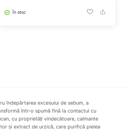
În stoc
entru îndepărtarea excesului de sebum, a
transformă într-o spumă fină la contactul cu
ucan, cu proprietăți vindecătoare, calmante
or și extract de urzică, care purifică pielea