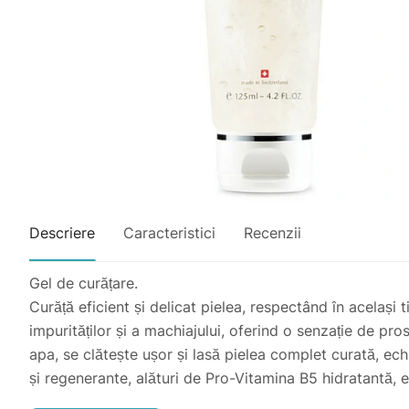
Descriere
Caracteristici
Recenzii
Gel de curățare.
Curăță eficient și delicat pielea, respectând în același
impurităților și a machiajului, oferind o senzație de pr
apa, se clătește ușor și lasă pielea complet curată, ec
și regenerante, alături de Pro-Vitamina B5 hidratantă, e
și reglează secreția de sebum. Rezultatul: o piele curată,