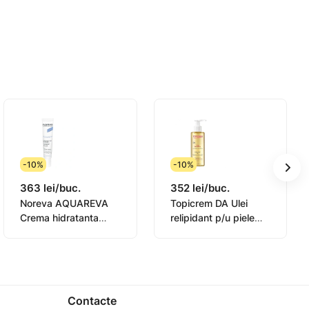
-10%
-10%
363 lei/buc.
352 lei/buc.
Noreva AQUAREVA
Topicrem DA Ulei
Crema hidratanta
relipidant p/u piele
contur ochi 15ml
sensibila 145ml
(0831003)
elii.
Contacte