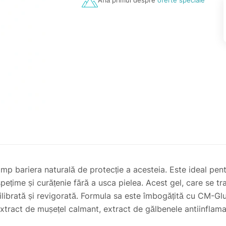
Află primul despre
oferte speciale
 timp bariera naturală de protecție a acesteia. Este ideal p
ospețime și curățenie fără a usca pielea. Acest gel, care se 
hilibrată și revigorată. Formula sa este îmbogățită cu CM-Gl
xtract de mușețel calmant, extract de gălbenele antiinflamat
 fină, echilibrată și vizibil mai sănătoasă.