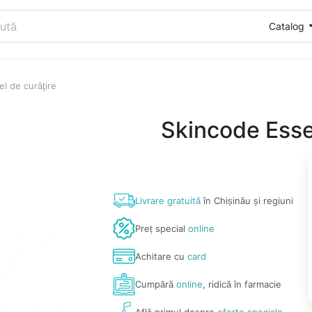
Catalog
l de curăţire
Skincode Essen
Livrare gratuită
în Chișinău și regiuni
Preț special
online
Achitare cu
card
Cumpără
online
, ridică în farmacie