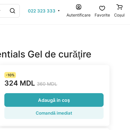
022 323 333
Autentificare
Favorite
Coșul
tials Gel de curăţire
-10%
324 MDL
360 MDL
Adaugă in coş
Comandă imediat