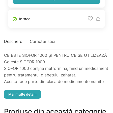
În stoc
Descriere
Caracteristici
CE ESTE SIOFOR 1000 ŞI PENTRU CE SE UTILIZEAZĂ
Ce este SIOFOR 1000
SIOFOR 1000 conţine metformină, fiind un medicament
pentru tratamentul diabetului zaharat.
Acesta face parte din clasa de medicamente numite
biguanide.
Insulina este un hormon produs de pancreas care face
ca organismul dumneavoastră să utilizeze
Produse din această categorie