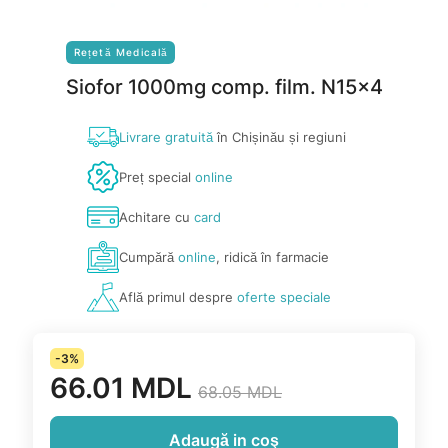
Rețetă Medicală
Siofor 1000mg comp. film. N15x4
Livrare gratuită
în Chișinău și regiuni
Preț special
online
Achitare cu
card
Cumpără
online
, ridică în farmacie
Află primul despre
oferte speciale
-3%
66.01 MDL
68.05 MDL
Adaugă in coş