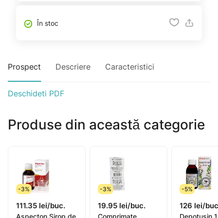
În stoc
Prospect
Descriere
Caracteristici
Deschideti PDF
Produse din această categorie
-3%
-3%
-5%
111.35 lei/buc.
19.95 lei/buc.
126 lei/buc
Aspecton Sirop de
Comprimate
Depotusin 