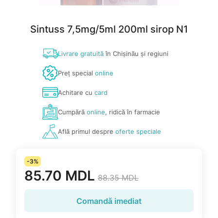
Sintuss 7,5mg/5ml 200ml sirop N1
Livrare gratuită
în Chișinău și regiuni
Preț special
online
Achitare cu
card
Cumpără
online
, ridică în farmacie
Află primul despre
oferte speciale
-3%
85.70 MDL
88.35 MDL
Comandă imediat