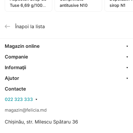
Tuse 6,69 g/100ml
antitusive N10
sirop N1
sirop 100ml
Înapoi la lista
Magazin online
Companie
Informaţii
Ajutor
Contacte
022 323 333
magazin@felicia.md
Chișinău, str. Milescu Spătaru 36