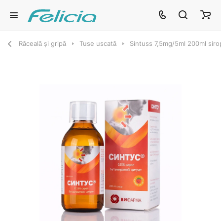
Răceală și gripă
Tuse uscată
Sintuss 7,5mg/5ml 200ml siro