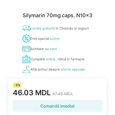
Silymarin 70mg caps. N10x3
Livrare gratuită
în Chișinău și regiuni
Preț special
online
Achitare cu
card
Cumpără
online
, ridică în farmacie
Află primul despre
oferte speciale
-3%
46.03 MDL
47.45 MDL
Comandă imediat