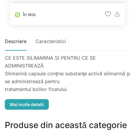
În stoc
Descriere
Caracteristici
CE ESTE SILIMARINA ȘI PENTRU CE SE
ADMINISTREAZĂ
Silimarină capsule conţine substanţa activă silimarină şi
se administrează pentru
tratamentul bolilor ficatului.
Silimarină capsule este indicată în:
- hepatită acută şi cronică;
- steatoză şi ciroză hepatică;
- distrofii hepatice toxico-metabolice;
Produse din această categorie
- afecţiuni hepatice provocate de medicamente,