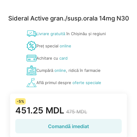
Sideral Active gran./susp.orala 14mg N30
Livrare gratuită
în Chișinău și regiuni
Preț special
online
Achitare cu
card
Cumpără
online
, ridică în farmacie
Află primul despre
oferte speciale
-5%
451.25 MDL
475 MDL
Comandă imediat