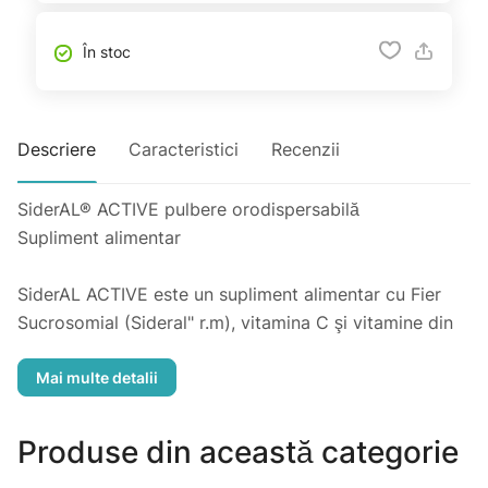
În stoc
Descriere
Caracteristici
Recenzii
SiderAL® ACTIVE pulbere orodispersabilă
Supliment alimentar
SiderAL ACTIVE este un supliment alimentar cu Fier
Sucrosomial (Sideral" r.m), vitamina C şi vitamine din
complexul B, utilizat pentru compensarea deficitelor
nutritive sau în momentele in care există o nevoie
crescută pentru aceşti nutrienți. Fierul contribuie la
funcția cognitivă normală a copiilor. Fierul contribuie la
Produse din această categorie
formarea normală a globulelor roşii şi a hemoglobinei.