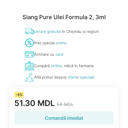
Siang Pure Ulei Formula 2, 3ml
Livrare gratuită
în Chișinău și regiuni
Preț special
online
Achitare cu
card
Cumpără
online
, ridică în farmacie
Află primul despre
oferte speciale
-5%
51.30 MDL
54 MDL
Comandă imediat