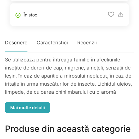
În stoc
Descriere
Caracteristici
Recenzii
Se utilizează pentru întreaga familie în afecțiunile
însoțite de dureri de cap, migrene, amețeli, senzații de
leșin, în caz de apariție a mirosului neplacut, în caz de
iritație în urma muscăturilor de insecte. Lichidul uleios,
limpede, de culoarea chihlimbarului cu o aromă
puternică este produs în Regatul Thailandei.
Construcția flaconului (include Ball Tip) permite
utilizarea acestuia fără a lăsa urme pe mâini. Uleiul
Siang Pure este utilizat de-a lungul anilor de catre
Produse din această categorie
luptatorii Muay Thai din Thailanda. Diferența dintre