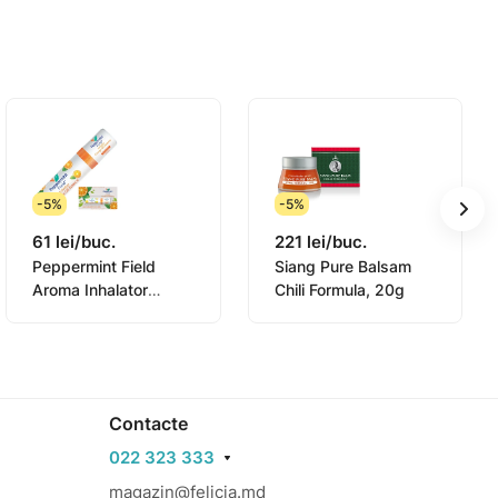
-5%
-5%
61 lei/buc.
221 lei/buc.
Peppermint Field
Siang Pure Balsam
Aroma Inhalator
Chili Formula, 20g
Orange 2in1, 2ml
Contacte
022 323 333
magazin@felicia.md