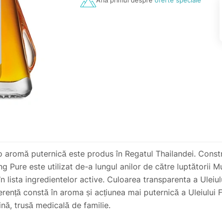
Află primul despre
oferte speciale
 o aromă puternică este produs în Regatul Thailandei. Constru
ng Pure este utilizat de-a lungul anilor de către luptătorii M
în lista ingredientelor active. Culoarea transparenta a Uleiul
ferență constă în aroma și acțiunea mai puternică a Uleiului F
nă, trusă medicală de familie.