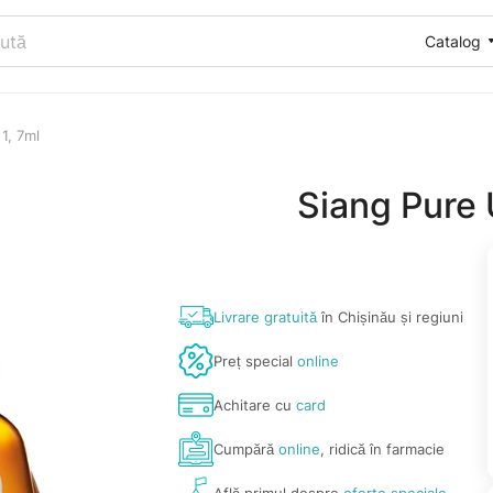
Catalog
1, 7ml
Siang Pure 
Livrare gratuită
în Chișinău și regiuni
Preț special
online
Achitare cu
card
Cumpără
online
, ridică în farmacie