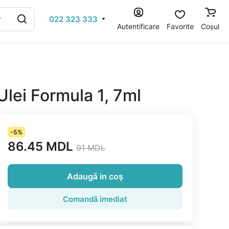
022 323 333
Autentificare
Favorite
Coșul
Ulei Formula 1, 7ml
-5%
86.45 MDL
91 MDL
Adaugă in coş
Comandă imediat