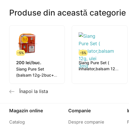
Produse din această categorie
-5%
-5%
200 lei/buc.
Siang Pure Set (
inhalator,balsam 12g,
Siang Pure Set
ulei 3ml)
(balsam 12g-2buc+
Ulei 3ml+Inhalator )
Înapoi la lista
Magazin online
Companie
Catalog
Despre companie