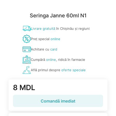
Seringa Janne 60ml N1
Livrare gratuită
în Chișinău și regiuni
Preț special
online
Achitare cu
card
Cumpără
online
, ridică în farmacie
Află primul despre
oferte speciale
8 MDL
Comandă imediat