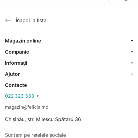
(Cojusna)
(seringa stilou fara
N2 (Vogt)
ac) N1
Înapoi la lista
Magazin online
Companie
Informaţii
Ajutor
Contacte
022 323 333
magazin@felicia.md
Chișinău, str. Milescu Spătaru 36
Suntem pe rețelele sociale