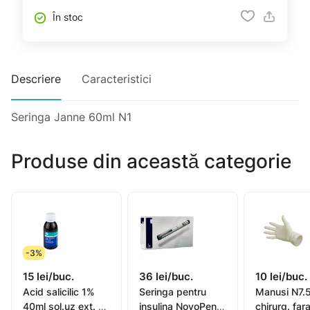
În stoc
Descriere
Caracteristici
Seringa Janne 60ml N1
Produse din această categorie
-3%
15 lei/buc.
36 lei/buc.
10 lei/buc.
Acid salicilic 1%
Seringa pentru
Manusi N7.5
40ml sol.uz ext. N1
insulina NovoPen4
chirurg. far