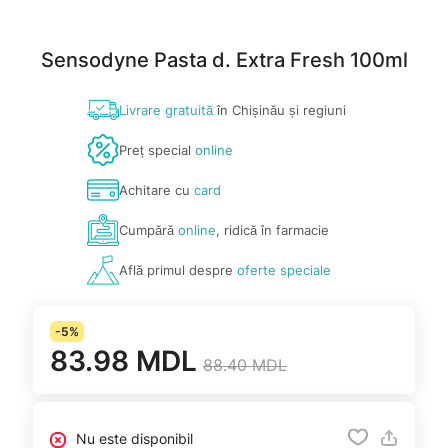
Sensodyne Pasta d. Extra Fresh 100ml
Livrare gratuită
în Chișinău și regiuni
Preț special
online
Achitare cu
card
Cumpără
online
, ridică în farmacie
Află primul despre
oferte speciale
-5%
83.98 MDL
88.40 MDL
Nu este disponibil