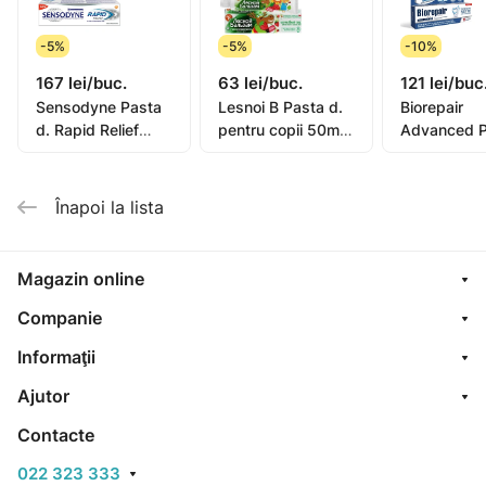
-5%
-5%
-10%
167 lei/buc.
63 lei/buc.
121 lei/buc
Sensodyne Pasta
Lesnoi B Pasta d.
Biorepair
d. Rapid Relief
pentru copii 50ml
Advanced P
75ml
(de la 2ani)
de dinti Int
Night 75ml
(GA148650
Înapoi la lista
Magazin online
Companie
Informaţii
Ajutor
Contacte
022 323 333