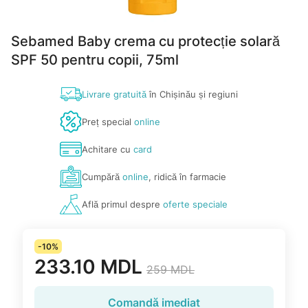
Sebamed Baby crema cu protecție solară
SPF 50 pentru copii, 75ml
Livrare gratuită
în Chișinău și regiuni
Preț special
online
Achitare cu
card
Cumpără
online
, ridică în farmacie
Află primul despre
oferte speciale
-10%
233.10 MDL
259 MDL
Comandă imediat