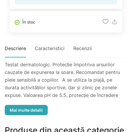
În stoc
Descriere
Caracteristici
Recenzii
Testat dermatologic. Protecție împotriva arsurilor
cauzate de expunerea la soare. Recomandat pentru
piele sensibilă a copiilor. A se utiliza la plajă, pe
durata activităților sportive, dar și zilnic pe zonele
expuse. Valoarea pH de 5.5, protecție de încredere
împotriva UVA și UVB. Ușor de aplicat, se absoarbe
rapid în piele.
Produse din această categorie