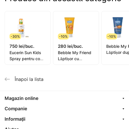
-30%
-10%
-10%
750 lei/buc.
280 lei/buc.
Bebble My 
Lăptișor du
Eucerin Sun Kids
Bebble My Friend
soare pentr
Spray pentru copii
Lăptișor cu
1+, 150ml
(piele sensibilă)
protecție solară
SPF 50+ 200ml
pentru copii SPF
50 1+, 150ml
Înapoi la lista
Magazin online
Companie
Informaţii