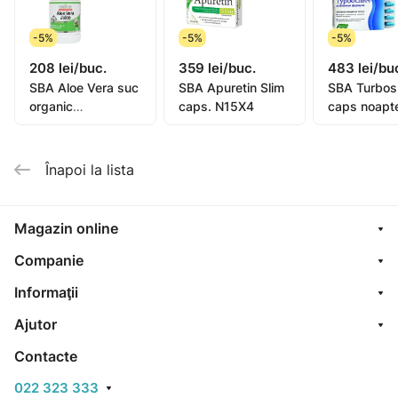
dejun si pranz.
-5%
-5%
-5%
Contraindicații
208 lei/buc.
359 lei/buc.
483 lei/bu
» hipersensibilitate la componentele suplimentelor
SBA Aloe Vera suc
SBA Apuretin Slim
SBA Turbos
alimentare Turboslim - sarcină
organic
caps. N15X4
caps noapt
" lactație.
conc.500ml N1
Înapoi la lista
Magazin online
Companie
Informaţii
Ajutor
Contacte
022 323 333