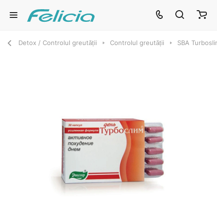
Detox / Controlul greutății
Controlul greutății
SBA Turbosli