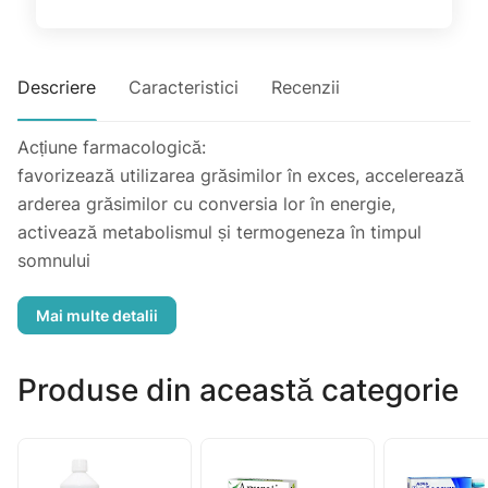
Descriere
Caracteristici
Recenzii
Acțiune farmacologică:
favorizează utilizarea grăsimilor în exces, accelerează
arderea grăsimilor cu conversia lor în energie,
activează metabolismul și termogeneza în timpul
somnului
Indicații pentru utilizare:
acțiuni de formulă zilnică - o sursă de flavonoide,
Produse din această categorie
cofeină, care accelerează arderea grăsimilor cu
transformarea lor în energie.
Doze si mod de administrare:
Adulti Turboslim 1 capsula pe zi de 2 ori pe zi la micul