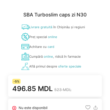
SBA Turboslim caps zi N30
Livrare gratuită
în Chișinău și regiuni
Preț special
online
Achitare cu
card
Cumpără
online
, ridică în farmacie
Află primul despre
oferte speciale
-5%
496.85 MDL
523 MDL
Nu este disponibil