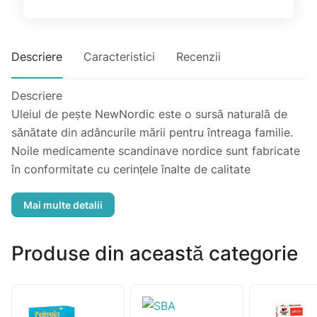
Descriere
Caracteristici
Recenzii
Descriere
Uleiul de pește NewNordic este o sursă naturală de
sănătate din adâncurile mării pentru întreaga familie.
Noile medicamente scandinave nordice sunt fabricate
în conformitate cu cerințele înalte de calitate
farmaceutică ale producției CMP (Good Manufacturing
Practice), în fabrici certificate de producție de
medicamente din Suedia și Danemarca. Tehnologie
inovatoare de producție - microîncapsulare,
Produse din această categorie
garantează o bună digestibilitate și reduce
interacțiunea substanțelor biologic active. În producția
de medicamente, se folosesc extracte standardizate
de plante medicinale cultivate ecologic, vitamine