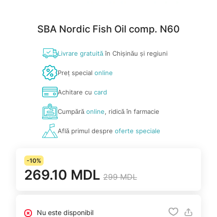
SBA Nordic Fish Oil comp. N60
Livrare gratuită
în Chișinău și regiuni
Preț special
online
Achitare cu
card
Cumpără
online
, ridică în farmacie
Află primul despre
oferte speciale
-10%
269.10 MDL
299 MDL
Nu este disponibil