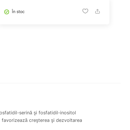
În stoc
fatidil-serină şi fosfatidil-inositol
na favorizează creşterea şi dezvoltarea
ri intense.