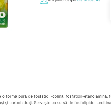
Află primul despre
oferte speciale
 o formă pură de fosfatidil-colină, fosfatidil-etanolamină, fos
raşi şi carbohidraţi. Serveşte ca sursă de fosfolipide. Leciti
ntelectuală, accelerează refacerea organismului după efortu