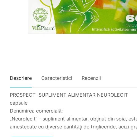
Descriere
Caracteristici
Recenzii
PROSPECT SUPLIMENT ALIMENTAR NEUROLECIT
capsule
Denumirea comercială:
„Neurolecit” - supliment alimentar, obţinut din soia, este
amestecate cu diverse cantităţi de trigliceride, acizi g
organismului, măreşte capacitatea de muncă fizică şi i