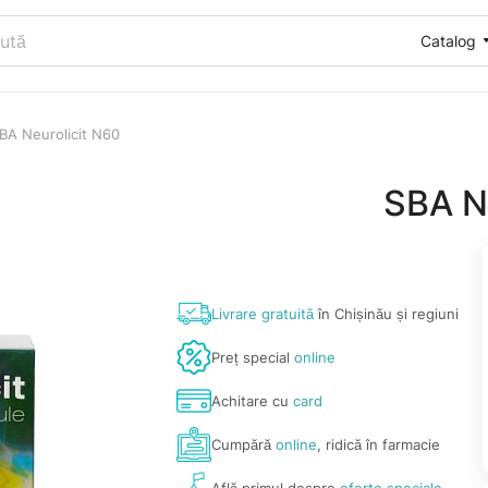
Catalog
BA Neurolicit N60
SBA N
Livrare gratuită
în Chișinău și regiuni
Preț special
online
Achitare cu
card
Cumpără
online
, ridică în farmacie