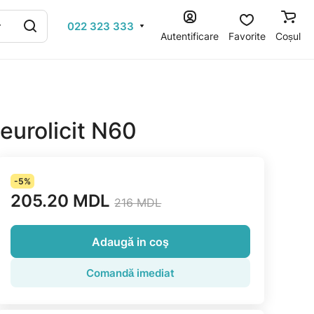
022 323 333
Autentificare
Favorite
Coșul
eurolicit N60
-5%
205.20 MDL
216 MDL
Adaugă in coş
Comandă imediat