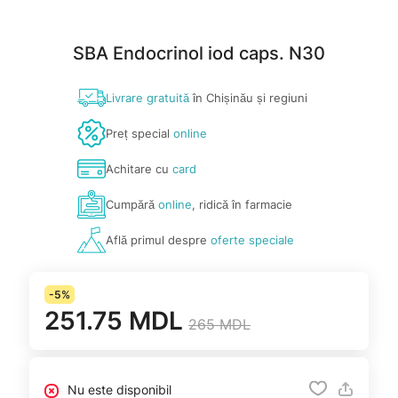
SBA Endocrinol iod caps. N30
Livrare gratuită
în Chișinău și regiuni
Preț special
online
Achitare cu
card
Cumpără
online
, ridică în farmacie
Află primul despre
oferte speciale
-5%
251.75 MDL
265 MDL
Nu este disponibil