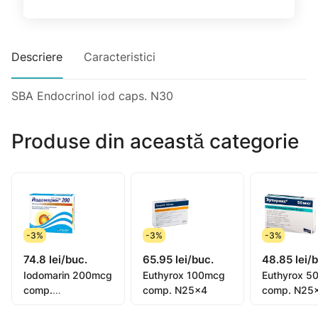
Descriere
Caracteristici
SBA Endocrinol iod caps. N30
Produse din această categorie
-3%
-3%
-3%
74.8 lei/buc.
65.95 lei/buc.
48.85 lei/
Iodomarin 200mcg
Euthyrox 100mcg
Euthyrox 5
comp.
comp. N25x4
comp. N25
N25x4(copii)