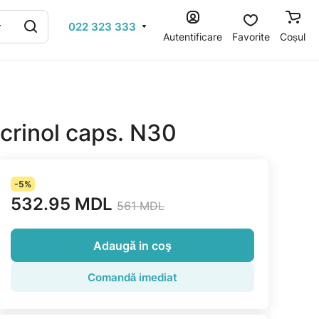
022 323 333
Autentificare
Favorite
Coșul
rinol caps. N30
-5%
532.95 MDL
561 MDL
Adaugă in coş
Comandă imediat