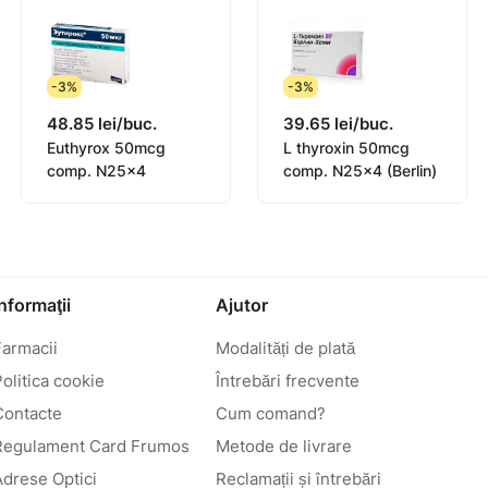
-3%
-3%
48.85 lei/buc.
39.65 lei/buc.
Euthyrox 50mcg
L thyroxin 50mcg
comp. N25x4
comp. N25x4 (Berlin)
Informaţii
Ajutor
Farmacii
Modalități de plată
olitica cookie
Întrebări frecvente
Contacte
Cum comand?
Regulament Card Frumos
Metode de livrare
Adrese Optici
Reclamații și întrebări