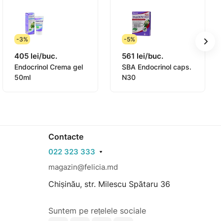
-3%
-5%
405 lei/buc.
561 lei/buc.
Endocrinol Crema gel
SBA Endocrinol caps.
50ml
N30
Contacte
022 323 333
magazin@felicia.md
Chișinău, str. Milescu Spătaru 36
Suntem pe rețelele sociale