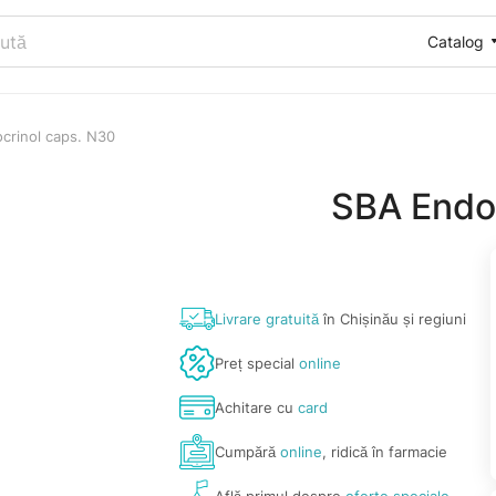
Catalog
crinol caps. N30
SBA Endoc
Livrare gratuită
în Chișinău și regiuni
Preț special
online
Achitare cu
card
Cumpără
online
, ridică în farmacie