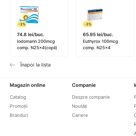
-3%
-3%
74.8 lei/buc.
65.95 lei/buc.
Iodomarin 200mcg
Euthyrox 100mcg
comp. N25x4(copii)
comp. N25x4
Înapoi la lista
Magazin online
Companie
Catalog
Despre companie
Promoții
Noutăți
P
Branduri
Cariere